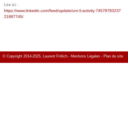
Lire ici :
https://www.linkedin.com/feed/update/urn:li:activity:74578783237
21887745/
© Copyright 2014-2025, Laurent Frölich -
Mentions Légales
-
Plan du site