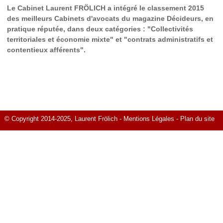
Le Cabinet Laurent FRÖLICH a intégré le classement 2015
des meilleurs Cabinets d'avocats du magazine Décideurs, en
pratique réputée, dans deux catégories : "Collectivités
territoriales et économie mixte" et "contrats administratifs et
contentieux afférents".
© Copyright 2014-2025, Laurent Frölich -
Mentions Légales
-
Plan du site