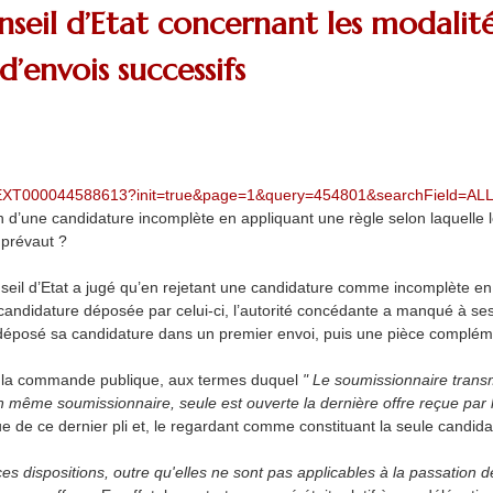
eil d’Etat concernant les modalité
d’envois successifs
TATEXT000044588613?init=true&page=1&query=454801&searchField=ALL&
on d’une candidature incomplète en appliquant une règle selon laquelle 
 prévaut ?
eil d’Etat a jugé qu’en rejetant une candidature comme incomplète en
candidature déposée par celui-ci, l’autorité concédante a manqué à se
t déposé sa candidature dans un premier envoi, puis une pièce complé
de la commande publique, aux termes duquel
" Le soumissionnaire transm
 même soumissionnaire, seule est ouverte la dernière offre reçue par l'
de ce dernier pli et, le regardant comme constituant la seule candidat
ces dispositions, outre qu'elles ne sont pas applicables à la passation 