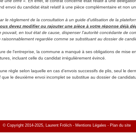
e une offre ».
En effet, le contrat concerné était relatif à une délégation
d envoi du candidat était relatif à une pièce complémentaire et non un
par le règlement de la consultation à un guide d'utilisation de la platef
vous devez modifier ou rajouter une pièce à votre réponse déjà d
e pouvait, en tout état de cause, dispenser l'autorité concédante de c
e raisonnablement regardée comme se substituant au dossier de candi
ture de l'entreprise, la commune a manqué à ses obligations de mise en
res, incluant celle du candidat irrégulièrement évincé.
’une règle selon laquelle en cas d’envois successifs de plis, seul le dern
f que le deuxième envoi incomplet se substitue au dossier de candidat
© Copyright 2014-2025, Laurent Frölich -
Mentions Légales
-
Plan du site