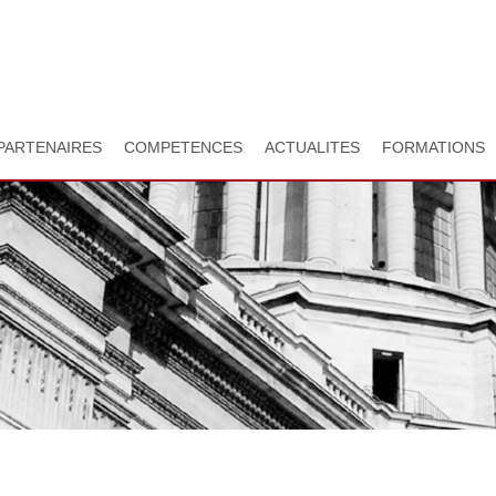
Aller
au
contenu
principal
PARTENAIRES
COMPETENCES
ACTUALITES
FORMATIONS