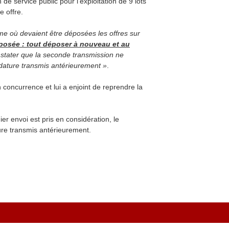
 de service public pour l'exploitation de 9 lots
e offre.
orme où devaient être déposées les offres sur
éposée : tout déposer à nouveau et au
onstater que la seconde transmission ne
dature transmis antérieurement »
.
 concurrence et lui a enjoint de reprendre la
ier envoi est pris en considération, le
ure transmis antérieurement.