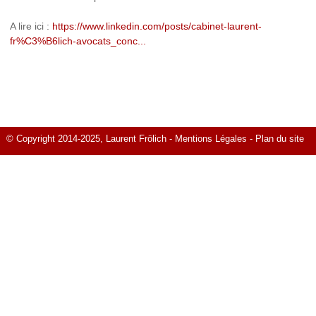
A lire ici :
https://www.linkedin.com/posts/cabinet-laurent-
fr%C3%B6lich-avocats_conc...
© Copyright 2014-2025, Laurent Frölich -
Mentions Légales
-
Plan du site