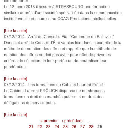
les remporter".
Le 12 mars 2015 il assure à STRASBOURG une formation
similaire auprès d'une société spécialisée dans la communication
institutionnelle et soumise au CCAG Prestations Intellectuelles.
[Lire la suite]
07/12/2014
-
Arrêt du Conseil d'Etat "Commune de Belleville"
Dans cet arrêt le Conseil d’État va plus loin dans le contrôle de la
méthode de notation des offres et rappelle que la méthode de
notation des offres ne doit pas avoir pour effet de priver les
critères de sélection de leur portée ou de neutraliser leur
pondération.
[Lire la suite]
07/12/2014
-
Les formations du Cabinet Laurent Frölich
Le Cabinet Laurent FRÖLICH dispense de nombreuses
formations en droit des marchés publics et en droit des
délégations de service public.
[Lire la suite]
« premier
‹ précédent
…
P
21
22
23
24
25
26
27
28
29