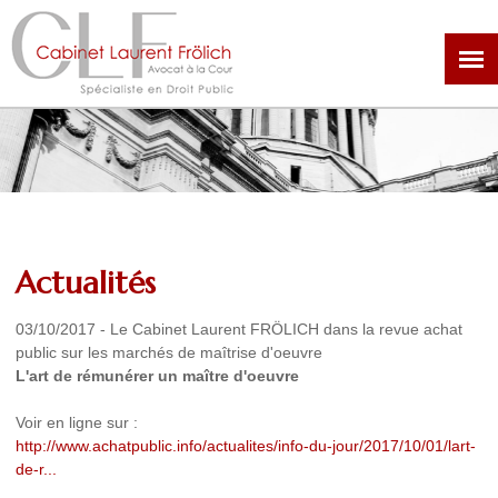
Aller
au
contenu
principal
Actualités
03/10/2017
-
Le Cabinet Laurent FRÖLICH dans la revue achat
public sur les marchés de maîtrise d'oeuvre
L'art de rémunérer un maître d'oeuvre
Voir en ligne sur :
http://www.achatpublic.info/actualites/info-du-jour/2017/10/01/lart-
de-r...