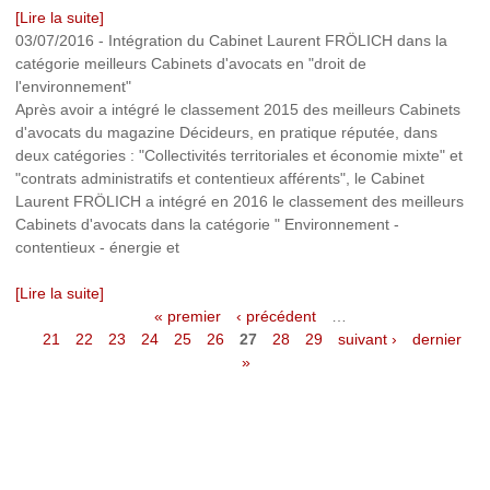
[Lire la suite]
03/07/2016
-
Intégration du Cabinet Laurent FRÖLICH dans la
catégorie meilleurs Cabinets d'avocats en "droit de
l'environnement"
Après avoir a intégré le classement 2015 des meilleurs Cabinets
d'avocats du magazine Décideurs, en pratique réputée, dans
deux catégories : "Collectivités territoriales et économie mixte" et
"contrats administratifs et contentieux afférents", le Cabinet
Laurent FRÖLICH a intégré en 2016 le classement des meilleurs
Cabinets d'avocats dans la catégorie " Environnement -
contentieux - énergie et
[Lire la suite]
« premier
‹ précédent
…
P
21
22
23
24
25
26
27
28
29
suivant ›
dernier
»
a
g
e
s