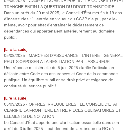
09/09/2025
-
CG3P ET DOMAINE PUBLIC : LE CONSEIL D'ETAT
TRANCHE ENFIN LA QUESTION DU DROIT TRANSITOIRE
Dans un arrêt du 20 mai 2025, le Conseil d'État met fin à 19 ans
d'incertitudes : "L'entrée en vigueur du CG3P n'a pu, par elle-
même, avoir pour effet d'entraîner le déclassement de
dépendances qui appartenaient antérieurement au domaine
public".
[Lire la suite]
05/09/2025
-
MARCHES D'ASSURANCE : L'INTERET GENERAL
PEUT S'OPPOSER A LA RESILIATION PAR L'ASSUREUR
Une réponse ministérielle du 5 juin 2025 clarifie l'articulation
délicate entre Code des assurances et Code de la commande
publique. Un équilibre subtil entre droit privé et exigence de
continuité du service public !
[Lire la suite]
05/09/2025
-
OFFRES IRREGULIERES : LE CONSEIL D'ETAT
CLARIFIE LA FRONTIERE ENTRE PIECES OBLIGATOIRES ET
ELEMENTS DE NOTATION
Le Conseil d'État apporte une clarification essentielle dans son
arrêt du 3 juillet 2025 : tout dépend de la rubrique du RC où