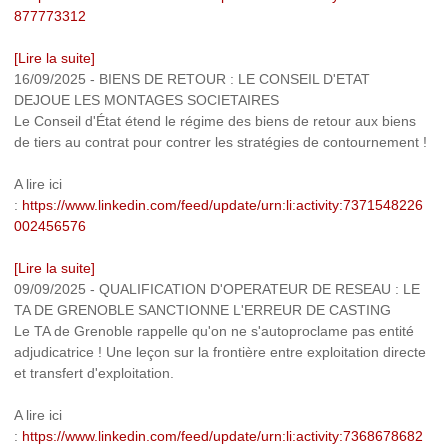
877773312
[Lire la suite]
16/09/2025
-
BIENS DE RETOUR : LE CONSEIL D'ETAT
DEJOUE LES MONTAGES SOCIETAIRES
Le Conseil d'État étend le régime des biens de retour aux biens
de tiers au contrat pour contrer les stratégies de contournement !
A lire ici
:
https://www.linkedin.com/feed/update/urn:li:activity:7371548226
002456576
[Lire la suite]
09/09/2025
-
QUALIFICATION D'OPERATEUR DE RESEAU : LE
TA DE GRENOBLE SANCTIONNE L'ERREUR DE CASTING
Le TA de Grenoble rappelle qu'on ne s'autoproclame pas entité
adjudicatrice ! Une leçon sur la frontière entre exploitation directe
et transfert d'exploitation.
A lire ici
:
https://www.linkedin.com/feed/update/urn:li:activity:7368678682