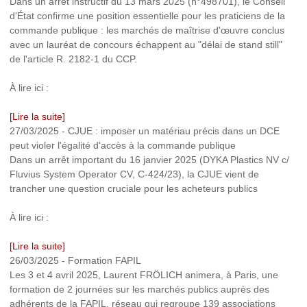
Dans un arrêt instructif du 13 mars 2025 (n°498701), le Conseil
d'État confirme une position essentielle pour les praticiens de la
commande publique : les marchés de maîtrise d'œuvre conclus
avec un lauréat de concours échappent au "délai de stand still"
de l'article R. 2182-1 du CCP.
À lire ici :
[Lire la suite]
27/03/2025
-
CJUE : imposer un matériau précis dans un DCE
peut violer l'égalité d'accès à la commande publique
Dans un arrêt important du 16 janvier 2025 (DYKA Plastics NV c/
Fluvius System Operator CV, C-424/23), la CJUE vient de
trancher une question cruciale pour les acheteurs publics
À lire ici :
[Lire la suite]
26/03/2025
-
Formation FAPIL
Les 3 et 4 avril 2025, Laurent FRÖLICH animera, à Paris, une
formation de 2 journées sur les marchés publics auprès des
adhérents de la FAPIL, réseau qui regroupe 139 associations